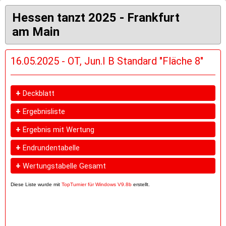
Hessen tanzt 2025 - Frankfurt
am Main
16.05.2025 - OT, Jun.I B Standard "Fläche 8"
+
Deckblatt
+
Ergebnisliste
+
Ergebnis mit Wertung
+
Endrundentabelle
+
Wertungstabelle Gesamt
Diese Liste wurde mit
TopTurnier für Windows V9.8b
erstellt.