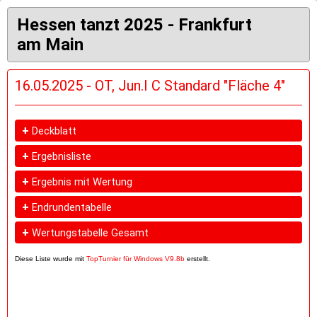
Hessen tanzt 2025 - Frankfurt
am Main
16.05.2025 - OT, Jun.I C Standard "Fläche 4"
+
Deckblatt
+
Ergebnisliste
+
Ergebnis mit Wertung
+
Endrundentabelle
+
Wertungstabelle Gesamt
Diese Liste wurde mit
TopTurnier für Windows V9.8b
erstellt.